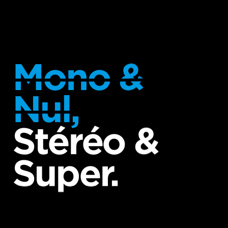
Mono &
Nul,
Stéréo &
Super.