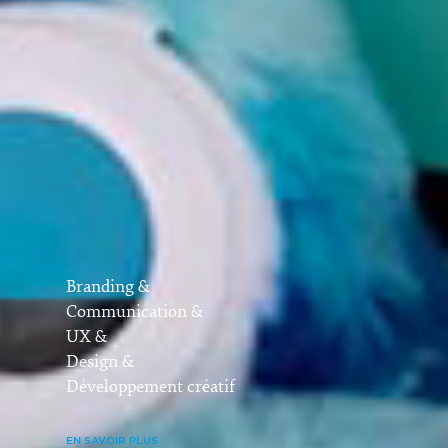
Branding &
Communication &
UX &
Design &
Développement créatif
EN SAVOIR PLUS