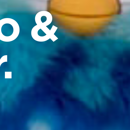
o &
.