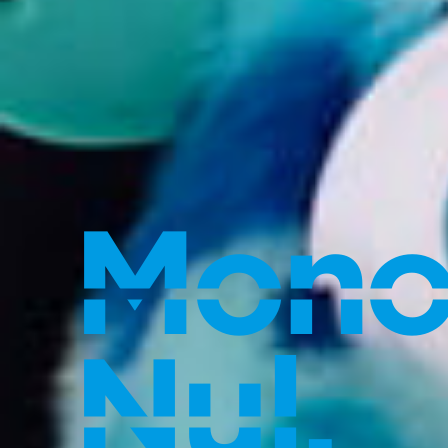
Mono
Nul,