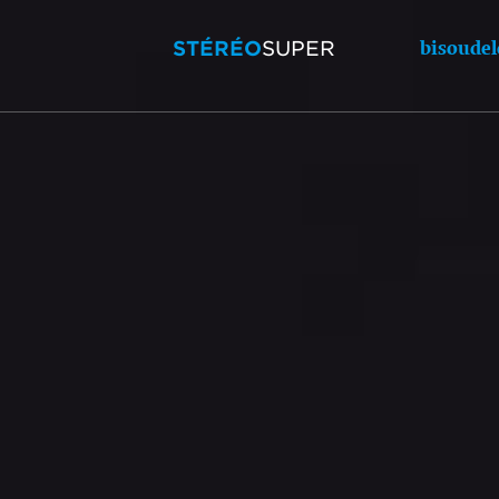
STÉRÉO
SUPER
bisoudel