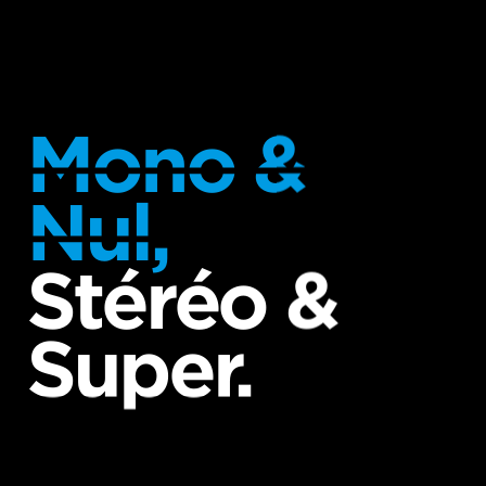
Mono &
Nul,
Stéréo &
Super.