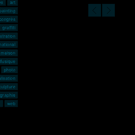
es
art
painting
congrès
graffiti
ustration
national
maison
Musique
photo
lisation
culpture
graphie
n
web