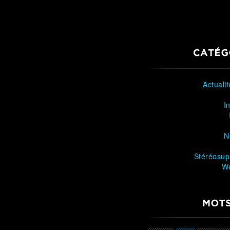
CATÉG
Actuali
I
N
Stéréosup
W
MOTS