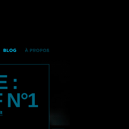
 :
 N°1
lt