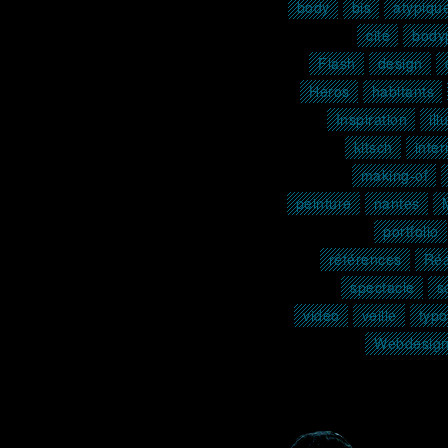
body
bis
atypiqu
cité
body
Flash
design
Héros
habitants
Inspiration
ill
kitsch
inter
making-of
peinture
nantes
portfolio
références
Réa
spectacle
s
vidéo
veille
typo
Webdesig