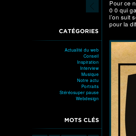
Pour ce no
0 0 qui g
l’on suit 
pour la d
CATÉGORIES
Actualité du web
Conseil
Inspiration
Interview
Musique
Notre actu
Portraits
Stéréosuper pause
Webdesign
MOTS CLÉS