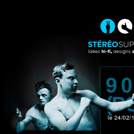
9 0
(P
le 24/02