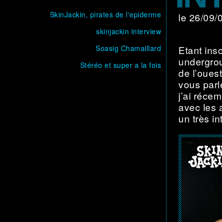
SkinJackin, pirates de l'epiderme
le 26/09
skinjackin interview
Soasig Chamaillard
Etant ins
undergrou
Stéréo et super a la fois
de l’oues
vous parl
j’ai récem
avec les 
un très in