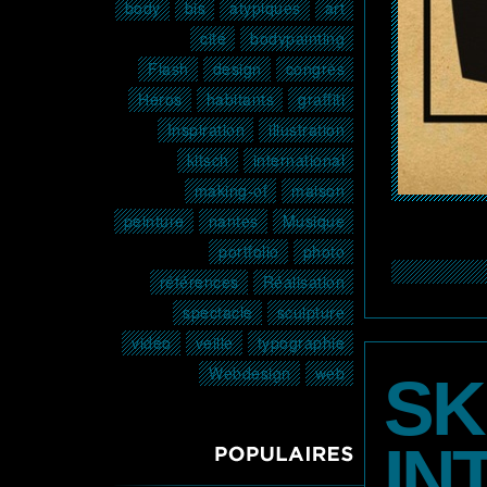
body
bis
atypiques
art
cité
bodypainting
Flash
design
congrès
Héros
habitants
graffiti
Inspiration
illustration
kitsch
international
making-of
maison
peinture
nantes
Musique
portfolio
photo
références
Réalisation
spectacle
sculpture
vidéo
veille
typographie
Webdesign
web
SK
IN
POPULAIRES3