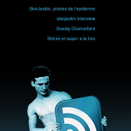
SkinJackin, pirates de l'epiderme
skinjackin interview
Soasig Chamaillard
Stéréo et super a la fois