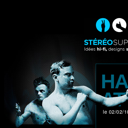
HA
AT
le 02/02/