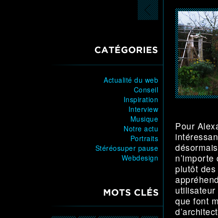
CATÉGORIES
Actualité du web
Conseil
Inspiration
Interview
Musique
Pour Alexa
Notre actu
intéressan
Portraits
désormais 
Stéréosuper pause
n’importe
Webdesign
plutôt des
appréhende
utilisateu
MOTS CLÉS
que font 
d’architec