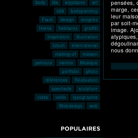
pensées, 
body
bis
atypiques
art
marge, cer
cité
bodypainting
leur maiso
Flash
design
congrès
par soit-m
Héros
habitants
graffiti
image. Ajo
atypiques,
Inspiration
illustration
dégoulinan
kitsch
international
nous donne
making-of
maison
peinture
nantes
Musique
portfolio
photo
références
Réalisation
spectacle
sculpture
vidéo
veille
typographie
Webdesign
web
POPULAIRES3