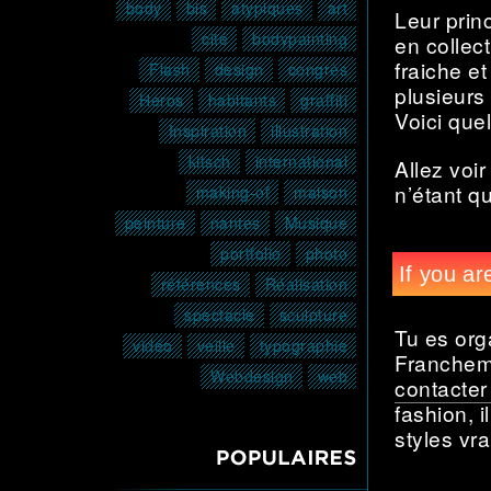
body
bis
atypiques
art
Leur prin
cité
bodypainting
en collect
fraiche et
Flash
design
congrès
plusieurs 
Héros
habitants
graffiti
Voici que
Inspiration
illustration
kitsch
international
Allez voir
n’étant qu
making-of
maison
peinture
nantes
Musique
portfolio
photo
références
Réalisation
spectacle
sculpture
Tu es org
vidéo
veille
typographie
Francheme
Webdesign
web
contacter 
fashion, 
styles vr
POPULAIRES3