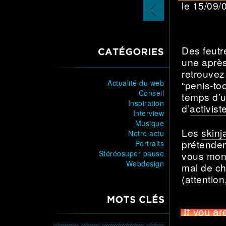
le 15/09
article
précédent
Des feutr
CATÉGORIES
une après
retrouvez
Actualité du web
“penis-too
Conseil
temps d’u
Inspiration
d’
activist
Interview
Musique
Les
skinj
Notre actu
prétenden
Portraits
Stéréosuper pause
vous montr
Webdesign
mal de ch
(attention,
MOTS CLÉS