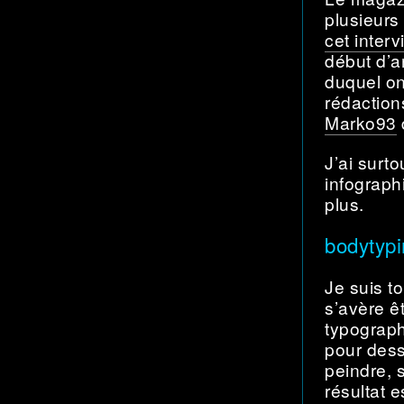
plusieurs
cet inter
début d’a
duquel on
rédaction
Marko93
d
J’ai surto
infograph
plus.
bodytypi
Je suis t
s’avère ê
typograph
pour dess
peindre, 
résultat e