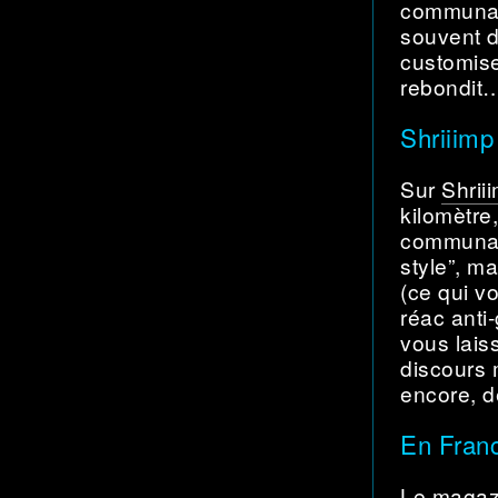
communaut
souvent d
customise
rebondit
Shriiimp
Sur
Shrii
kilomètre,
communaut
style”, ma
(ce qui v
réac anti
vous laiss
discours 
encore, d
En Fran
Le magaz