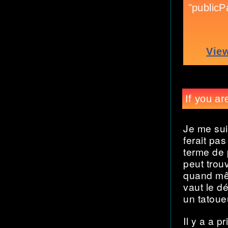
Je me su
ferait pa
terme de 
peut trou
quand mêm
vaut le dé
un tatoue
Il y a a p