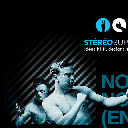
NO
NO
(EN