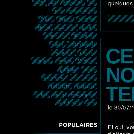
quelques
body
bis
atypiques
art
cité
bodypainting
Flash
design
congrès
Héros
habitants
graffiti
Inspiration
illustration
kitsch
international
CE
making-of
maison
peinture
nantes
Musique
NO
portfolio
photo
références
Réalisation
TE
spectacle
sculpture
vidéo
veille
typographie
Webdesign
web
le 30/07
POPULAIRES3
Et oui, v
d’attente