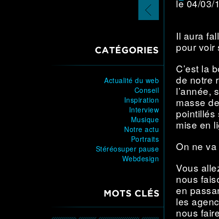
le 04/03
page
précédente
Il aura f
pour voir 
CATÉGORIES
C’est la 
de notre r
Actualité du web
l’année, 
Conseil
Inspiration
masse de t
Interview
pointillés
Musique
mise en l
Notre actu
Portraits
On ne va 
Stéréosuper pause
Webdesign
Vous alle
nous fais
en passa
MOTS CLÉS
les agenc
nous fair