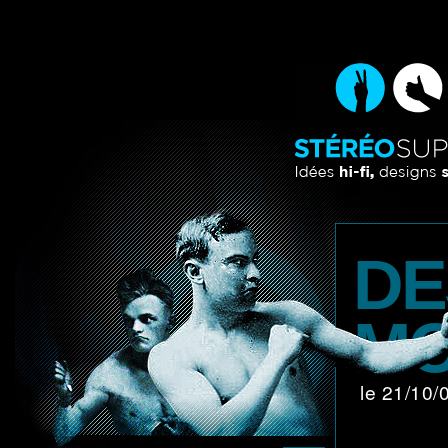
DE
M
le 21/10