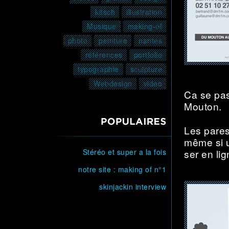
kitsch
illustration
Musique
making-of
photo
peinture
nantes
références
portfolio
typographie
sculpture
Webdesign
vidéo
Ca se pa
Mou­ton.
POPULAIRE
Les pares
même si un
Stéréo et super a la fois
ser en lig
notre site : making of n°1
skinjackin interview