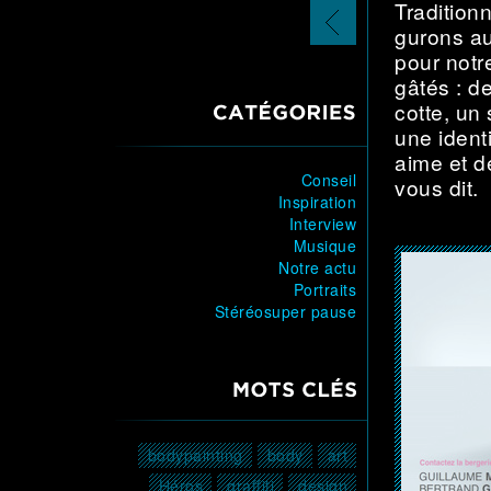
Tra­di­tion
article
précédent
gu­rons a
pour notr
gâtés : de
cotte, un 
CATÉGORIES
une iden­t
aime et d
Conseil
vous dit.
Inspiration
Interview
Musique
Notre actu
Portraits
Stéréosuper pause
MOTS CLÉS
bodypainting
body
art
Héros
graffiti
design