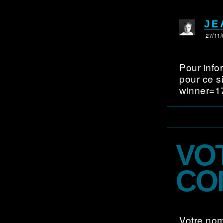
JE
27/11/
Pour info
pour ce s
winner=1
VO
CO
Votre no