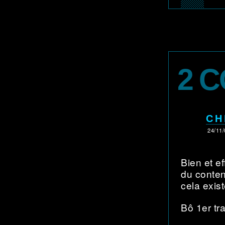
2 
CH
24/11/
Bien et e
du con­ten
cela exis
Bô 1er tra