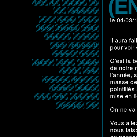
(EN
body
bis
atypiques
art
cité
bodypainting
le 04/03
Flash
design
congrès
Héros
habitants
graffiti
Inspiration
illustration
Il aura f
kitsch
international
pour voir 
making-of
maison
C’est la 
peinture
nantes
Musique
de notre r
portfolio
photo
l’année, 
références
Réalisation
masse de t
pointillés
spectacle
sculpture
mise en l
vidéo
veille
typographie
Webdesign
web
On ne va 
Vous alle
nous fais
en passa