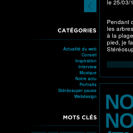
le 25/03
page
précédente
Pendant q
les arbre
CATÉGORIES
à la plage
pied, je 
Stéréosup
Actualité du web
Conseil
Inspiration
Interview
Musique
Notre actu
Portraits
Stéréosuper pause
NO
Webdesign
NO
MOTS CLÉS