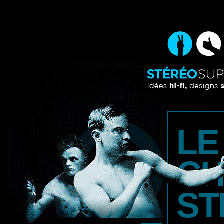
LE
CH
ST