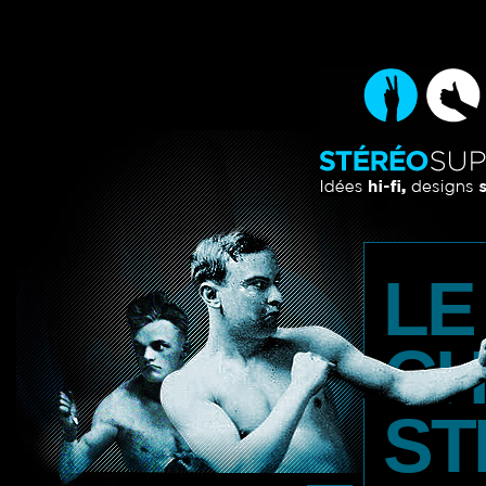
LE
CH
ST