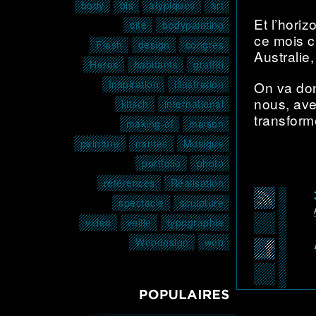
body
bis
atypiques
art
Et l’horiz
cité
bodypainting
ce mois ci
Flash
design
congrès
Australie
Héros
habitants
graffiti
Inspiration
illustration
On va donc
nous, avec
kitsch
international
transformé
making-of
maison
peinture
nantes
Musique
portfolio
photo
références
Réalisation
spectacle
sculpture
vidéo
veille
typographie
Webdesign
web
POPULAIRES3