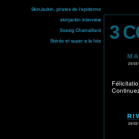
SkinJackin, pirates de l'epiderme
skinjackin interview
3 
Soasig Chamaillard
Stéréo et super a la fois
MA
25/03/
Félicitati
Continue
RI
26/03/