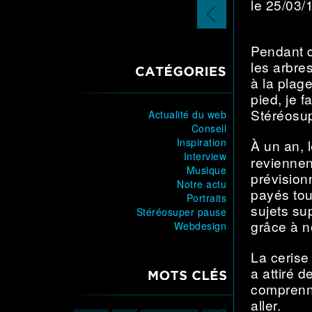
le 25/03
article
précédent
Pendant q
les arbre
CATÉGORIES
à la plage
pied, je 
Stéréosup
Actualité du web
Conseil
Inspiration
À un an, l
Interview
reviennen
Musique
prévision
Notre actu
payés tou
Portraits
sujets s
Stéréosuper pause
grâce à n
Webdesign
La cerise
a attiré 
MOTS CLÉS
comprenn
aller.