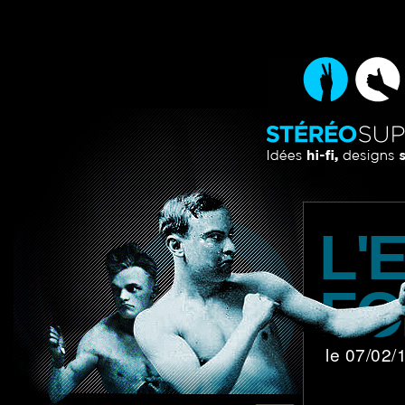
L'
FO
le 07/02