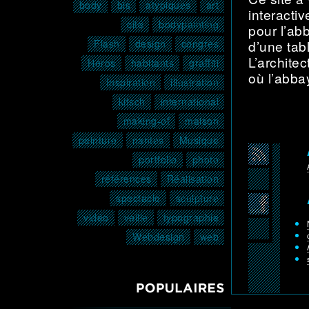
body
bis
atypiques
art
interacti
cité
bodypainting
pour l’abb
Flash
design
congrès
d’une tab
L’archite
Héros
habitants
graffiti
où l’abba
Inspiration
illustration
kitsch
international
making-of
maison
peinture
nantes
Musique
portfolio
photo
références
Réalisation
spectacle
sculpture
vidéo
veille
typographie
Webdesign
web
POPULAIRES3