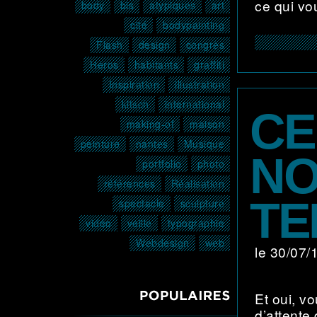
ce qui vou
body
bis
atypiques
art
cité
bodypainting
Flash
design
congrès
Héros
habitants
graffiti
Inspiration
illustration
kitsch
international
CE
making-of
maison
peinture
nantes
Musique
NO
portfolio
photo
références
Réalisation
TE
spectacle
sculpture
vidéo
veille
typographie
Webdesign
web
le 30/07
POPULAIRES3
Et oui, v
d’attente