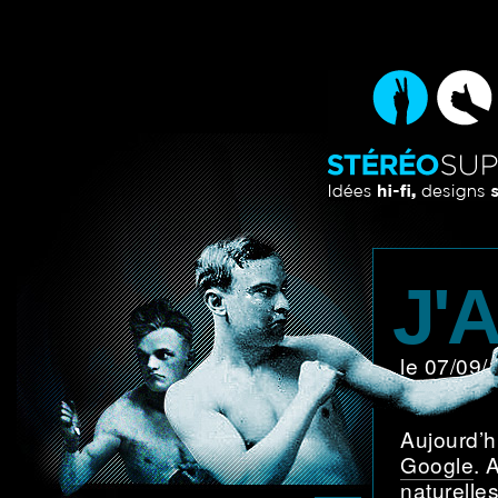
J'
le 07/09
Aujourd’hu
Google
. 
naturelle